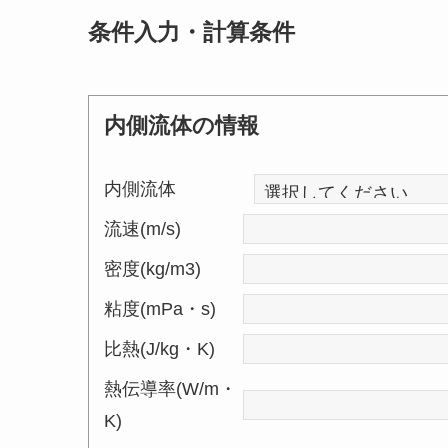
条件入力・計算条件
内側流体の情報
内側流体
流速(m/s)
密度(kg/m3)
粘度(mPa・s)
比熱(J/kg・K)
熱伝導率(W/m・
K)