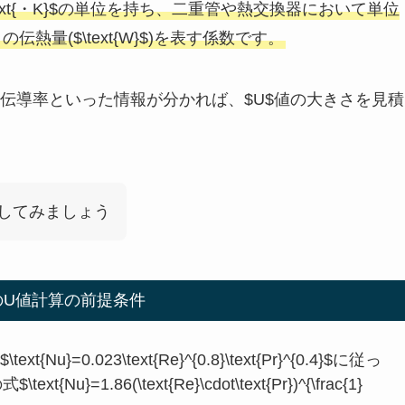
^2\text{・K}$の単位を持ち、二重管や熱交換器において単位
)あたりの伝熱量($\text{W}$)を表す係数です。
伝導率といった情報が分かれば、$U$値の大きさを見積
してみましょう
のU値計算の前提条件
xt{Nu}=0.023\text{Re}^{0.8}\text{Pr}^{0.4}$に従っ
Nu}=1.86(\text{Re}\cdot\text{Pr})^{\frac{1}