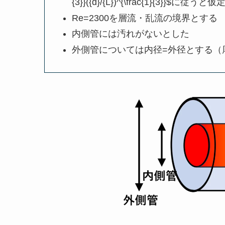
{3}}({d}/{L})^{\frac{1}{3}}$に従うと仮
Re=2300を層流・乱流の境界とする
内側管には汚れがないとした
外側管については内径=外径とする（