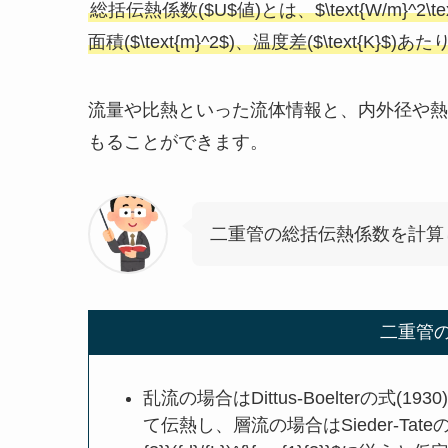
総括伝熱係数($U$値)とは、$\text{W/m}
面積($\text{m}^2$)、温度差($\text{K}$
流量や比熱といった流体情報と、内外径や熱
もることができます。
二重管の総括伝熱係数を計算
二重管
乱流の場合はDittus-Boelterの式(1930)$\te
て伝熱し、層流の場合はSieder-Tateの式$\text{