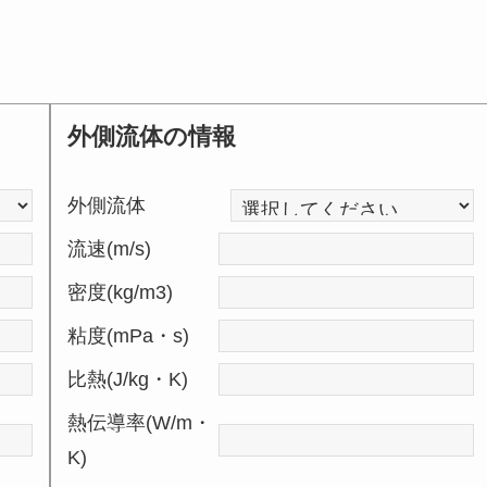
外側流体の情報
外側流体
流速(m/s)
密度(kg/m3)
粘度(mPa・s)
比熱(J/kg・K)
熱伝導率(W/m・
K)