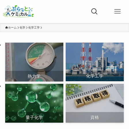
ホーム
化学
化学工学
化学工学
熱力学
量子化学
資格