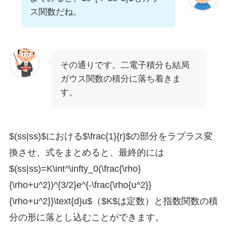
ス関数だね。
その通りです。二電子積分も結局
ガウス関数の積分に落ち着きま
す。
$(ss|ss)$における$\frac{1}{r}$の部分をラプラス変
換させ、式をまとめると、最終的には
$(ss|ss)=K\int^\infty_0(\frac{\rho}
{\rho+u^2})^{3/2}e^{-\frac{\rho{u^2}}
{\rho+u^2}}\text{d}u$（$K$は定数）と指数関数の積
分の形に落とし込むことができます。