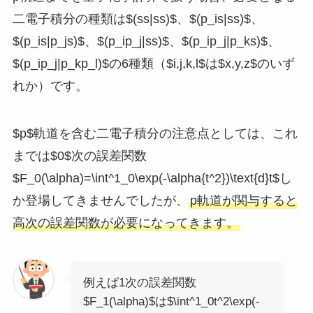
二電子積分の種類は$(ss|ss)$、$(p_is|ss)$、
$(p_is|p_js)$、$(p_ip_j|ss)$、$(p_ip_j|p_ks)$、
$(p_ip_j|p_kp_l)$の6種類（$i,j,k,l$は$x,y,z$のいず
れか）です。
$p$軌道を含む二電子積分の注意点としては、これ
までは$0$次の誤差関数
$F_0(\alpha)=\int^1_0\exp(-\alpha{t^2})\text{d}t$し
か登場してきませんでしたが、
p軌道が関与すると
高次の誤差関数が必要になってきます。
例えば1次の誤差関数
$F_1(\alpha)$は$\int^1_0t^2\exp(-