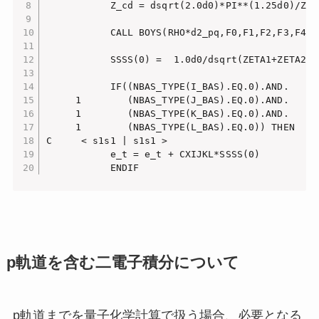
           Z_cd = dsqrt(2.0d0)*PI**(1.25d0)/ZET
           CALL BOYS(RHO*d2_pq,F0,F1,F2,F3,F4)

           SSSS(0) =  1.0d0/dsqrt(ZETA1+ZETA2)*Z
           IF((NBAS_TYPE(I_BAS).EQ.0).AND.

     1        (NBAS_TYPE(J_BAS).EQ.0).AND.

     1        (NBAS_TYPE(K_BAS).EQ.0).AND.

     1        (NBAS_TYPE(L_BAS).EQ.0)) THEN

C     < s1s1 | s1s1 >

           e_t = e_t + CXIJKL*SSSS(0)

p軌道を含む二電子積分について
p軌道までを量子化学計算で扱う場合、必要となる