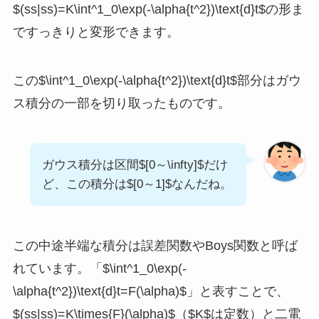
$(ss|ss)=K\int^1_0\exp(-\alpha{t^2})\text{d}t$の形ま
ですっきりと変形できます。
この$\int^1_0\exp(-\alpha{t^2})\text{d}t$部分はガウ
ス積分の一部を切り取ったものです。
ガウス積分は区間$[0～\infty]$だけ
ど、この積分は$[0～1]$なんだね。
この中途半端な積分は誤差関数やBoys関数と呼ば
れています。「$\int^1_0\exp(-
\alpha{t^2})\text{d}t=F(\alpha)$」と表すことで、
$(ss|ss)=K\times{F}(\alpha)$（$K$は定数）と二電