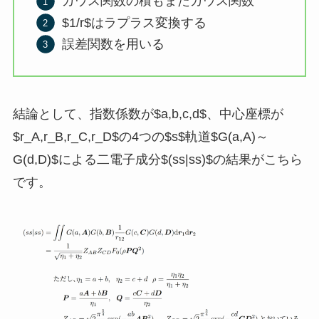
ガウス関数の積もまたガウス関数
$1/r$はラプラス変換する
誤差関数を用いる
結論として、指数係数が$a,b,c,d$、中心座標が
$r_A,r_B,r_C,r_D$の4つの$s$軌道$G(a,A)～
G(d,D)$による二電子成分$(ss|ss)$の結果がこちら
です。