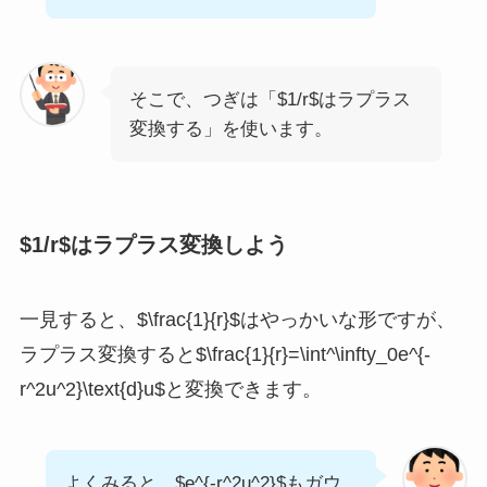
そこで、つぎは「$1/r$はラプラス
変換する」を使います。
$1/r$はラプラス変換しよう
一見すると、$\frac{1}{r}$はやっかいな形ですが、
ラプラス変換すると$\frac{1}{r}=\int^\infty_0e^{-
r^2u^2}\text{d}u$と変換できます。
よくみると、$e^{-r^2u^2}$もガウ