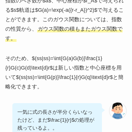
指数のべき数が$a$、中心座標が$r_A$で与えられ
る$s$軌道は$G(a)=\exp(-a({r-r_A})^2)$で与えるこ
とができます。このガウス関数については、指数
の性質から、
ガウス関数の積もまたガウス関数で
す。
そのため、$(ss|ss)=\int{G(a)G(b)}\frac{1}
{r}G(c)G(d)\text{d}r$は新しい指数と中心座標を用
いて$(ss|ss)=\int{G(p)}\frac{1}{r}G(q)\text{d}r$と簡
略化できます。
一気に式の長さが半分くらいなっ
たけど、まだ$\frac{1}{r}$の処理が
残っているよ。。