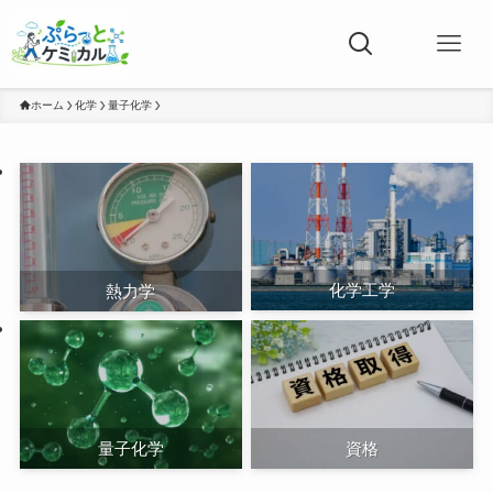
ホーム
化学
量子化学
化学工学
熱力学
量子化学
資格