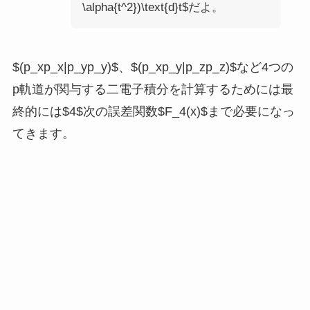
\alpha{t^2})\text{d}t$だよ。
$(p_xp_x|p_yp_y)$、$(p_xp_y|p_zp_z)$など4つの
p軌道が関与する二電子積分を計算するためには最
終的には$4$次の誤差関数$F_4(x)$まで必要になっ
てきます。