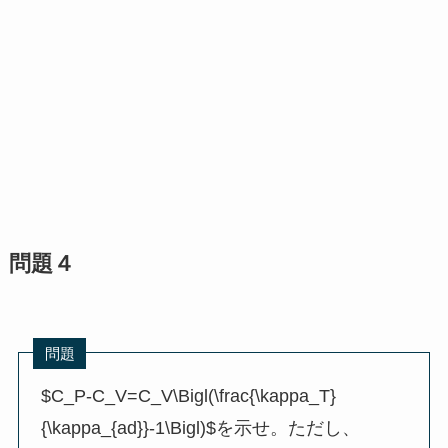
問題４
問題
$C_P-C_V=C_V\Bigl(\frac{\kappa_T}
{\kappa_{ad}}-1\Bigl)$を示せ。ただし、