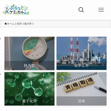
ホーム
化学
熱力学
化学工学
熱力学
量子化学
資格