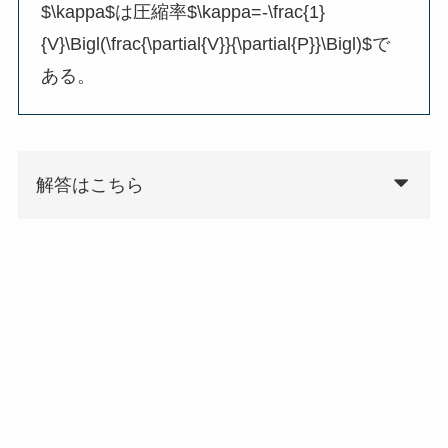
$\kappa$は圧縮率$\kappa=-\frac{1}
{V}\Bigl(\frac{\partial{V}}{\partial{P}}\Bigl)$で
ある。
解答はこちら