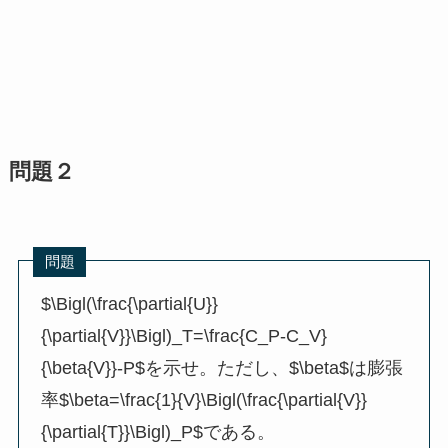
問題２
問題
$\Bigl(\frac{\partial{U}}
{\partial{V}}\Bigl)_T=\frac{C_P-C_V}
{\beta{V}}-P$を示せ。ただし、$\beta$は膨張
率$\beta=\frac{1}{V}\Bigl(\frac{\partial{V}}
{\partial{T}}\Bigl)_P$である。