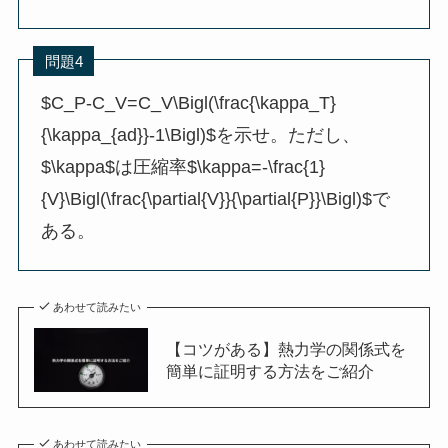
問題4
$C_P-C_V=C_V\Bigl(\frac{\kappa_T}
{\kappa_{ad}}-1\Bigl)$を示せ。ただし、
$\kappa$は圧縮率$\kappa=-\frac{1}
{V}\Bigl(\frac{\partial{V}}{\partial{P}}\Bigl)$で
ある。
あわせて読みたい
【コツがある】熱力学の関係式を
簡単に証明する方法をご紹介
あわせて読みたい