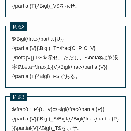
{\partial{T}}\Bigl)_V$を示せ。
問題2
$\Bigl(\frac{\partial{U}}
{\partial{V}}\Bigl)_T=\frac{C_P-C_V}
{\beta{V}}-P$を示せ。ただし、$\beta$は膨張
率$\beta=\frac{1}{V}\Bigl(\frac{\partial{V}}
{\partial{T}}\Bigl)_P$である。
問題3
$\frac{C_P}{C_V}=\Bigl(\frac{\partial{P}}
{\partial{V}}\Bigl)_S\Bigl{/}\Bigl(\frac{\partial{P}
}{\partial{V}}\Bigl)_T$を示せ。