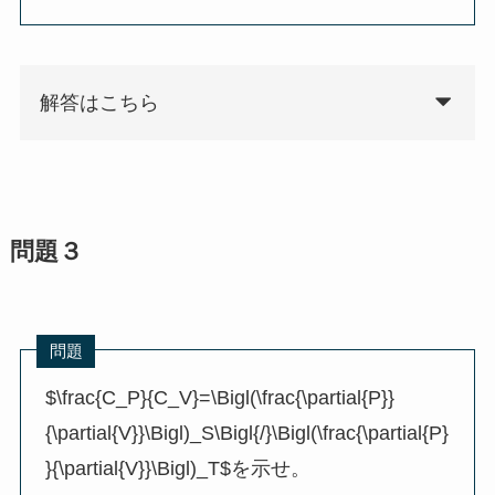
解答はこちら
問題３
問題
$\frac{C_P}{C_V}=\Bigl(\frac{\partial{P}}
{\partial{V}}\Bigl)_S\Bigl{/}\Bigl(\frac{\partial{P}
}{\partial{V}}\Bigl)_T$を示せ。