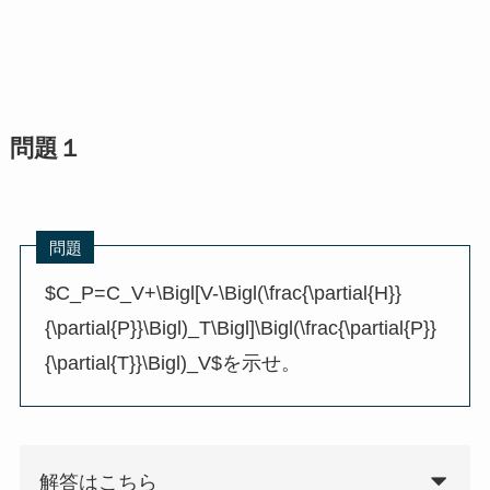
問題１
問題
$C_P=C_V+\Bigl[V-\Bigl(\frac{\partial{H}}
{\partial{P}}\Bigl)_T\Bigl]\Bigl(\frac{\partial{P}}
{\partial{T}}\Bigl)_V$を示せ。
解答はこちら