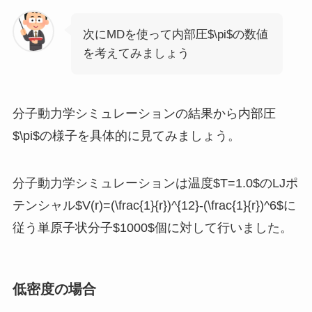
次にMDを使って内部圧$\pi$の数値
を考えてみましょう
分子動力学シミュレーションの結果から内部圧
$\pi$の様子を具体的に見てみましょう。
分子動力学シミュレーションは温度$T=1.0$のLJポ
テンシャル$V(r)=(\frac{1}{r})^{12}-(\frac{1}{r})^6$に
従う単原子状分子$1000$個に対して行いました。
低密度の場合