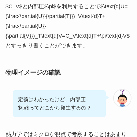
$C_V$と内部圧$\pi$を利用することで$\text{d}U=
(\frac{\partial{U}}{\partial{T}})_V\text{d}T+
(\frac{\partial{U}}
{\partial{V}})_T\text{d}V=C_V\text{d}T+\pi\text{d}V$
とすっきり書くことができます。
物理イメージの確認
定義はわかったけど、内部圧
$\pi$ってどこから発生するの？
熱力学ではミクロな視点で考察することはあまり