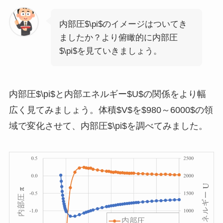
内部圧$\pi$のイメージはついてき
ましたか？より俯瞰的に内部圧
$\pi$を見ていきましょう。
内部圧$\pi$と内部エネルギー$U$の関係をより幅
広く見てみましょう。体積$V$を$980～6000$の領
域で変化させて、内部圧$\pi$を調べてみました。