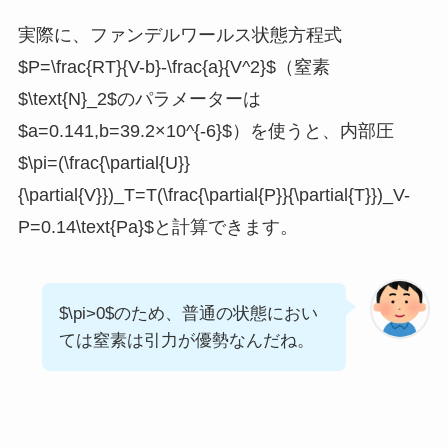
実際に、ファンデルワールス状態方程式
$P=\frac{RT}{V-b}-\frac{a}{V^2}$（窒素
$\text{N}_2$のパラメーターは
$a=0.141,b=39.2×10^{-6}$）を使うと、内部圧
$\pi=(\frac{\partial{U}}
{\partial{V}})_T=T(\frac{\partial{P}}{\partial{T}})_V-
P=0.14\text{Pa}$と計算できます。
$\pi>0$のため、普通の状態におい
ては窒素は引力が優勢なんだね。