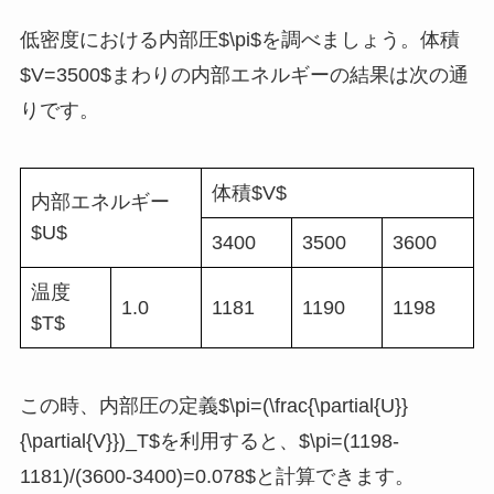
低密度における内部圧$\pi$を調べましょう。体積
$V=3500$まわりの内部エネルギーの結果は次の通
りです。
体積$V$
内部エネルギー
$U$
3400
3500
3600
温度
1.0
1181
1190
1198
$T$
この時、内部圧の定義$\pi=(\frac{\partial{U}}
{\partial{V}})_T$を利用すると、$\pi=(1198-
1181)/(3600-3400)=0.078$と計算できます。