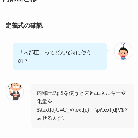
定義式の確認
「内部圧」ってどんな時に使う
の？
内部圧$\pi$を使うと内部エネルギー変
化量を
$\text{d}U=C_V\text{d}T+\pi\text{d}V$と
表せるんだ。