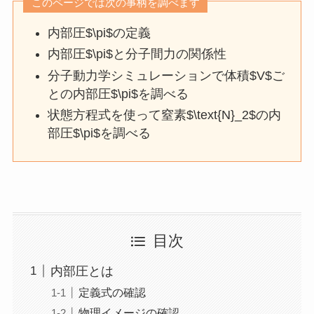
このページでは次の事柄を調べます
内部圧$\pi$の定義
内部圧$\pi$と分子間力の関係性
分子動力学シミュレーションで体積$V$ご
との内部圧$\pi$を調べる
状態方程式を使って窒素$\text{N}_2$の内
部圧$\pi$を調べる
目次
内部圧とは
定義式の確認
物理イメージの確認