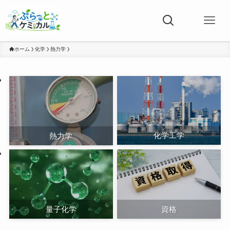
ホーム
化学
熱力学
化学工学
熱力学
量子化学
資格