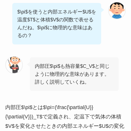
$\pi$を使うと内部エネルギー$U$を
温度$T$と体積$V$の関数で表せる
んだね。$\pi$に物理的な意味はあ
るの？
内部圧$\pi$も熱容量$C_V$と同じ
ように物理的な意味があります。
詳しく説明していくね。
内部圧$\pi$とは$\pi=(\frac{\partial{U}}
{\partial{V}})_T$で定義され、定温下で気体の体積
$V$を変化させたときの内部エネルギー$U$の変化